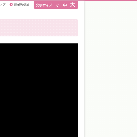
ップ
探偵興信所