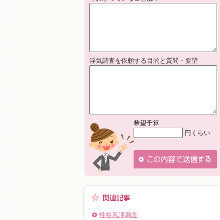
浮気調査を依頼する目的と質問・要望
希望予算
円くらい
性格風評調査