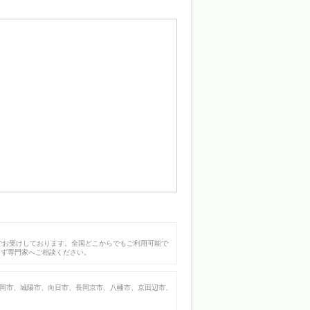
でお受けしております。全国どこからでもご利用可能で
まず専門家へご相談ください。
岡市、城陽市、向日市、長岡京市、八幡市、京田辺市、