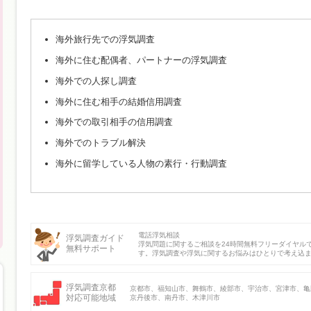
海外旅行先での浮気調査
海外に住む配偶者、パートナーの浮気調査
海外での人探し調査
海外に住む相手の結婚信用調査
海外での取引相手の信用調査
海外でのトラブル解決
海外に留学している人物の素行・行動調査
電話浮気相談
浮気調査ガイド
浮気問題に関するご相談を24時間無料フリーダイヤル
無料サポート
す。浮気調査や浮気に関するお悩みはひとりで考え込
浮気調査京都
京都市、福知山市、舞鶴市、綾部市、宇治市、宮津市、亀
対応可能地域
京丹後市、南丹市、木津川市