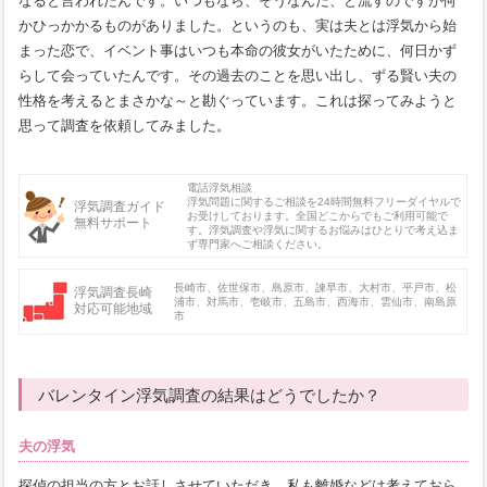
なると言われたんです。いつもなら、そうなんだ、と流すのですが何
かひっかかるものがありました。というのも、実は夫とは浮気から始
まった恋で、イベント事はいつも本命の彼女がいたために、何日かず
らして会っていたんです。その過去のことを思い出し、ずる賢い夫の
性格を考えるとまさかな～と勘ぐっています。これは探ってみようと
思って調査を依頼してみました。
電話浮気相談
浮気問題に関するご相談を24時間無料フリーダイヤルで
浮気調査ガイド
お受けしております。全国どこからでもご利用可能で
無料サポート
す。浮気調査や浮気に関するお悩みはひとりで考え込ま
ず専門家へご相談ください。
長崎市、佐世保市、島原市、諫早市、大村市、平戸市、松
浮気調査長崎
浦市、対馬市、壱岐市、五島市、西海市、雲仙市、南島原
対応可能地域
市
バレンタイン浮気調査の結果はどうでしたか？
夫の浮気
探偵の担当の方とお話しさせていただき、私も離婚などは考えておら