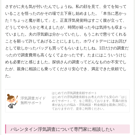
さすがに夫も気が付いたんでしょうね。私の顔を見て、全てを知って
いることを悟ったのかその場で土下座し始めました。「本当に悪かっ
た！ちょっと魔が差して」と。正直浮気発覚時はすごく腹が立って、
どうしてやろうかと考えましたが、時間が経った今は気持ちも収まっ
ていました。夫の浮気癖は分かっていたし、もうこれで懲りてくれる
ことを願って許してあげることにしました。ホワイトデーにはお詫び
として欲しかったバッグも買ってもらいましたしね。1日だけの調査だ
ったので調査費用も高くなくてよかったです。たまにはこういうけじ
めも必要だと感じました。探偵さんの調査ってどんなものか不安でし
たが、親身に相談にも乗ってくださり安心でき、満足できた依頼でし
た。
はじめての浮気調査依頼サポート
はじめての浮気調査依頼をお考えの方でも安心の「はじ
浮気調査ガイド
めてサポート」で、をご用意しております。専属の担当
無料サポート
者があなたの悩み・浮気相談・料金相談を親身に対応し
ておりますので、是非ご利用ください。
バレンタイン浮気調査について専門家に相談したい