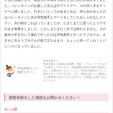
た。バレンタインのお返しと言えばホワイトデー、その日に夫をディ
ナーに誘いました。行きたいところがあると伝え、待ち合わせしたの
はバレンタインに夫が浮気相手とデートをしていたおしゃれなレスト
ラン。夫の顔がこわばっていましたが、たまたまだと思ったようでそ
のまま食事をしました。しかしまだまだこれでは終わりません。その
後夫の手を引いて連れて行ったのは浮気相手と行ったラブホテル。さ
すがに夫もラブホテルの前で立ち止まり、ちょっと待ってくれ！とパ
ニックになっていました。
料金見積もり
料金見積もり依頼は24時間、電話・メール・ＦＡＸなど
でお受けしております。浮気調査の目的や現在の状況を
浮気調査ガイド
詳しくお聞かせいただくことで、料金の見積をすぐにご
無料サポート
案内することができます。また、料金の詳しいご相談な
ども随時受け付けておりますので、お気軽にお問い合わ
せください。
調査依頼をした感想をお聞かせください！
夫への罰