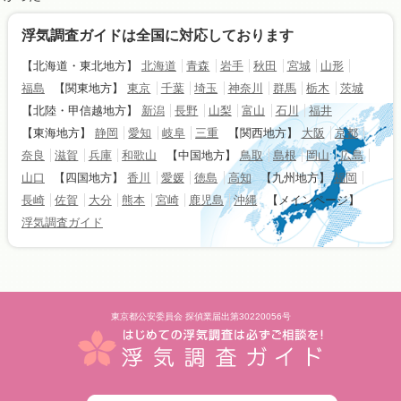
浮気調査ガイドは全国に対応しております
【北海道・東北地方】
北海道
青森
岩手
秋田
宮城
山形
福島
【関東地方】
東京
千葉
埼玉
神奈川
群馬
栃木
茨城
【北陸・甲信越地方】
新潟
長野
山梨
富山
石川
福井
【東海地方】
静岡
愛知
岐阜
三重
【関西地方】
大阪
京都
奈良
滋賀
兵庫
和歌山
【中国地方】
鳥取
島根
岡山
広島
山口
【四国地方】
香川
愛媛
徳島
高知
【九州地方】
福岡
長崎
佐賀
大分
熊本
宮崎
鹿児島
沖縄
【メインページ】
浮気調査ガイド
東京都公安委員会 探偵業届出第30220056号