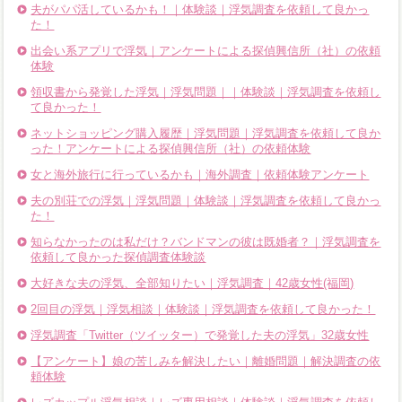
夫がパパ活しているかも！｜体験談｜浮気調査を依頼して良かっ
た！
出会い系アプリで浮気｜アンケートによる探偵興信所（社）の依頼
体験
領収書から発覚した浮気｜浮気問題｜｜体験談｜浮気調査を依頼し
て良かった！
ネットショッピング購入履歴｜浮気問題｜浮気調査を依頼して良か
った！アンケートによる探偵興信所（社）の依頼体験
女と海外旅行に行っているかも｜海外調査｜依頼体験アンケート
夫の別荘での浮気｜浮気問題｜体験談｜浮気調査を依頼して良かっ
た！
知らなかったのは私だけ？バンドマンの彼は既婚者？｜浮気調査を
依頼して良かった探偵調査体験談
大好きな夫の浮気、全部知りたい｜浮気調査｜42歳女性(福岡)
2回目の浮気｜浮気相談｜体験談｜浮気調査を依頼して良かった！
浮気調査「Twitter（ツイッター）で発覚した夫の浮気」32歳女性
【アンケート】娘の苦しみを解決したい｜離婚問題｜解決調査の依
頼体験