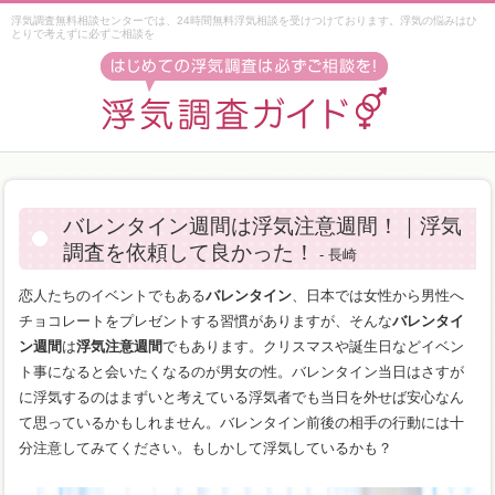
浮気調査無料相談センターでは、24時間無料浮気相談を受けつけております。浮気の悩みはひ
とりで考えずに必ずご相談を
バレンタイン週間は浮気注意週間！｜浮気
調査を依頼して良かった！
- 長崎
恋人たちのイベントでもある
バレンタイン
、日本では女性から男性へ
チョコレートをプレゼントする習慣がありますが、そんな
バレンタイ
ン週間
は
浮気注意週間
でもあります。クリスマスや誕生日などイベン
ト事になると会いたくなるのが男女の性。バレンタイン当日はさすが
に浮気するのはまずいと考えている浮気者でも当日を外せば安心なん
て思っているかもしれません。バレンタイン前後の相手の行動には十
分注意してみてください。もしかして浮気しているかも？