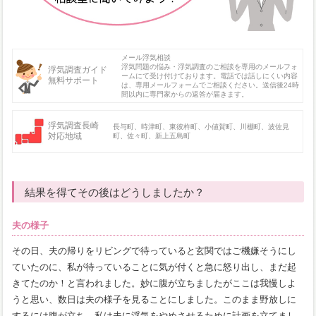
メール浮気相談
浮気問題の悩み・浮気調査のご相談を専用のメールフォ
浮気調査ガイド
ームにて受け付けております。電話では話しにくい内容
無料サポート
は、専用メールフォームでご相談ください。送信後24時
間以内に専門家からの返答が届きます。
浮気調査長崎
長与町、時津町、東彼杵町、小値賀町、川棚町、波佐見
対応地域
町、佐々町、新上五島町
結果を得てその後はどうしましたか？
夫の様子
その日、夫の帰りをリビングで待っていると玄関ではご機嫌そうにし
ていたのに、私が待っていることに気が付くと急に怒り出し、まだ起
きてたのか！と言われました。妙に腹が立ちましたがここは我慢しよ
うと思い、数日は夫の様子を見ることにしました。このまま野放しに
するには腹が立ち、私は夫に浮気をやめさせるために計画を立てまし