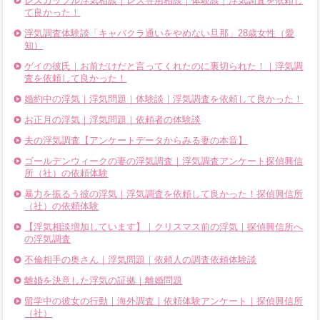
レズカップル浮気相談｜レズ専用相談｜体験談｜浮気調査を依頼し
て良かった！
浮気調査体験談「キャバクラ通いをやめない旦那」28歳女性（愛
知）
ゲイの彼氏｜お前だけだと言ってくれたのに裏切られた！｜浮気調
査を依頼して良かった！
婚約中の浮気｜浮気問題｜体験談｜浮気調査を依頼して良かった！
お正月の浮気｜浮気問題｜依頼者の体験談
夫の浮気調査【アンケートデータからみる妻の本音】
ゴールデンウィークの妻の浮気調査｜浮気調査アンケート探偵興信
所（社）の依頼体験
暴力を振るう彼の浮気｜浮気調査を依頼して良かった！探偵興信所
（社）の依頼体験
【浮気相談増加しています】｜クリスマス前の浮気｜探偵興信所へ
の浮気調査
不倫相手の奥さん｜浮気問題｜依頼人の調査依頼体験談
離婚を決意した浮気の証拠｜離婚問題
留学中の彼女の行動｜海外調査｜依頼体験アンケート｜探偵興信所
（社）