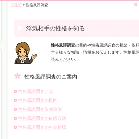
HOME
> 性格風評調査
浮気相手の性格を知る
性格風評調査
の目的や性格風評調査の相談・依
する様々な知識・情報をお伝えします。性格風
読みください。
性格風評調査のご案内
性格風評調査とは
性格風評調査の目的
性格風評調査依頼事例
性格風評調査の依頼方法
性格風評調査の料金相場