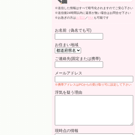
※送信した情報はすべて暗号化されますのでご安心下さい
※送信後24時間以内に返答が無い場合はお問合せ下さい
※お急ぎの方は
お電話
／
FAX
も可能です
お名前（偽名でも可)
お住まい地域
ご連絡先(固定または携帯)
メールアドレス
※携帯アドレスはPCからの受け取り可に設定して下さい
浮気を疑う理由
現時点の情報