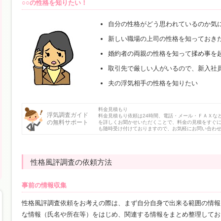
○○の性格を知りたい！
自分の性格がどう思われているのか気
新しい職場の上司の性格を知っておき
婚約者の両親の性格を知って揉め事を
取引先で厳しい人がいるので、新入社
夫の浮気相手の性格を知りたい
料金見積もり
浮気調査ガイド
料金見積もり依頼は24時間、電話・メール・ＦＡＸな
の無料サポート
を詳しくお聞かせいただくことで、料金の見積をすぐ
も随時受け付けておりますので、お気軽にお問い合わ
性格風評調査の依頼方法
事前の情報収集
性格風評調査依頼をお考えの際は、まず自分自身で出来る範囲の情報
な情報（氏名や所在等）をはじめ、関連する情報をまとめ整理してお