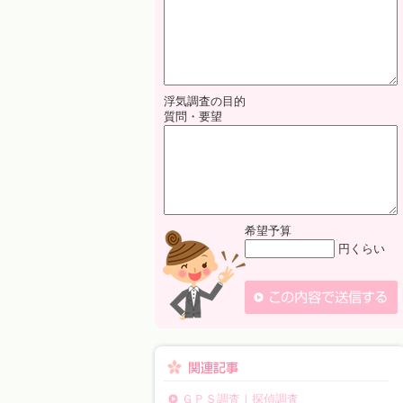
浮気調査の目的
質問・要望
希望予算
円くらい
ＧＰＳ調査｜探偵調査