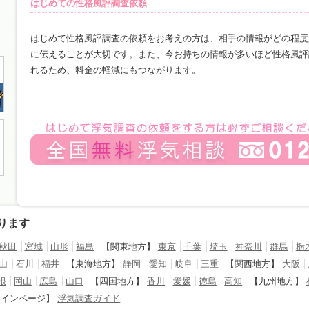
はじめての性格風評調査依頼
はじめて性格風評調査の依頼をお考えの方は、相手の情報がどの程度
に伝えることが大切です。また、今お持ちの情報が多いほど性格風評
れるため、料金の軽減にもつながります。
ります
秋田
宮城
山形
福島
【関東地方】
東京
千葉
埼玉
神奈川
群馬
栃
山
石川
福井
【東海地方】
静岡
愛知
岐阜
三重
【関西地方】
大阪
根
岡山
広島
山口
【四国地方】
香川
愛媛
徳島
高知
【九州地方】
メインページ】
浮気調査ガイド