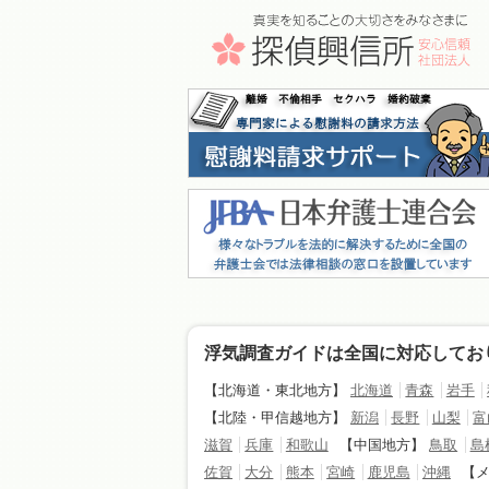
浮気調査ガイドは全国に対応してお
【北海道・東北地方】
北海道
青森
岩手
【北陸・甲信越地方】
新潟
長野
山梨
富
滋賀
兵庫
和歌山
【中国地方】
鳥取
島
佐賀
大分
熊本
宮崎
鹿児島
沖縄
【