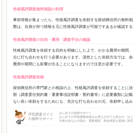
性格風評調査無料相談の利用
事前情報が集まったら、性格風評調査を依頼する探偵興信所の無料相
際は、自身が持つ情報を元に性格風評調査が可能ですあるか確認する
性格風評調査の目的・費用・調査手法の確認
性格風評調査を依頼する目的を明確にした上で、かかる費用や期間、
分に打ち合わせを行う必要があります。漠然とした依頼方法では、余
費用や期間にも影響が出ることになりますので注意が必要です。
性格風評調査依頼
探偵興信所の専門家との相談の上、性格風評調査を依頼することに決
類（調査委任契約書・重要事項説明書・誓約書等）に必要書類に記載
ない良い依頼をするためにも、充分な打ち合わせの元、依頼申し込み
はじめての依頼サポート
浮気調査ガイド
はじめての浮気調査依頼をお考えの方でも安心の「は
の無料サポート
当者があなたの悩み・調査相談・料金相談を親身に対