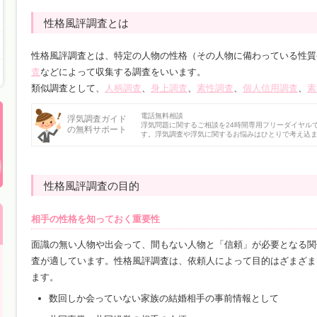
性格風評調査とは
性格風評調査とは、特定の人物の性格（その人物に備わっている性質
査
などによって収集する調査をいいます。
類似調査として、
人柄調査
、
身上調査
、
素性調査
、
個人信用調査
、
素
電話無料相談
浮気調査ガイド
浮気問題に関するご相談を24時間専用フリーダイヤル
の無料サポート
す。浮気調査や浮気に関するお悩みはひとりで考え込
性格風評調査の目的
相手の性格を知っておく重要性
面識の無い人物や出会って、間もない人物と「信頼」が必要となる関
査が適しています。性格風評調査は、依頼人によって目的はざまざま
ます。
数回しか会っていない家族の結婚相手の事前情報として