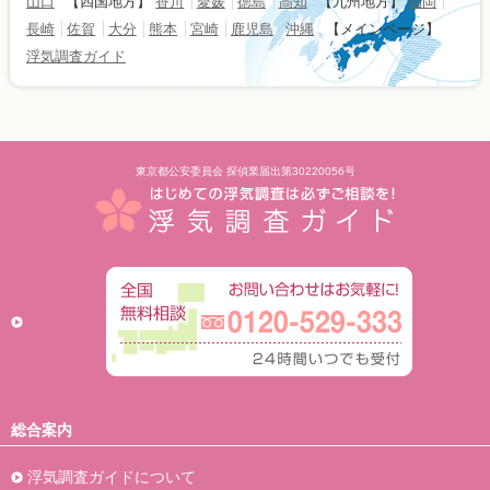
山口
【四国地方】
香川
愛媛
徳島
高知
【九州地方】
福岡
長崎
佐賀
大分
熊本
宮崎
鹿児島
沖縄
【メインページ】
浮気調査ガイド
東京都公安委員会 探偵業届出第30220056号
総合案内
浮気調査ガイドについて