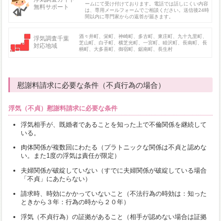
ームにて受け付けております。電話では話しにくい内容
無料サポート
は、専用メールフォームでご相談ください。送信後24時
間以内に専門家からの返答が届きます。
酒々井町、栄町、神崎町、多古町、東庄町、九十九里町、
浮気調査千葉
芝山町、白子町、横芝光町、一宮町、睦沢町、長南町、長
対応地域
柄町、大多喜町、御宿町、鋸南町、長生村
慰謝料請求に必要な条件（不貞行為の場合）
浮気（不貞）慰謝料請求に必要な条件
浮気相手が、既婚者であることを知った上で不倫関係を継続して
いる。
肉体関係が複数回にわたる（プラトニックな関係は不貞と認めな
い。また1度の浮気は責任が限定）
夫婦関係が破綻していない（すでに夫婦関係が破綻している場合
「不貞」にあたらない）
請求時、時効にかかっていないこと（不法行為の時効は：知った
ときから３年：行為の時から２０年）
浮気（不貞行為）の証拠があること（相手が認めない場合は証拠