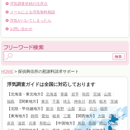
浮気調査依頼の注意点
メールによる浮気無料相談
浮気がバレてしまったら
お問い合わせ
HOME
> 探偵興信所の慰謝料請求サポート
浮気調査ガイドは全国に対応しております
【北海道・東北地方】
北海道
青森
岩手
秋田
宮城
山形
福島
【関東地方】
東京
千葉
埼玉
神奈川
群馬
栃木
茨城
【北陸・甲信越地方】
新潟
長野
山梨
富山
石川
福井
【東海地方】
静岡
愛知
岐阜
三重
【関西地方】
大阪
京都
奈良
滋賀
兵庫
和歌山
【中国地方】
鳥取
島根
岡山
広島