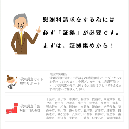
電話浮気相談
浮気問題に関するご相談を24時間無料フリーダイヤルで
浮気調査ガイド
お受けしております。全国どこからでもご利用可能で
無料サポート
す。浮気調査や浮気に関するお悩みはひとりで考え込ま
ず専門家へご相談ください。
千葉市、銚子市、市川市、船橋市、館山市、木更津市、松
戸市、野田市、茂原市、成田市、佐倉市、東金市、旭市、
浮気調査千葉
習志野市、柏市、勝浦市、市原市、流山市、八千代市、我
対応可能地域
孫子市、鴨川市、鎌ケ谷市、君津市、富津市、浦安市、四
街道市、袖ケ浦市、八街市、印西市、白井市、富里市、南
房総市、匝瑳市、香取市、山武市、いすみ市、大網白里市