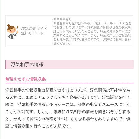
料金見積もり
料金見積もり依頼は24時間、電話・メール・ＦＡＸなど
でお受けしております。浮気調査の目的や現在の状況を
浮気調査ガイド
詳しくお聞かせいただくことで、料金の見積をすぐにご
無料サポート
案内することができます。また、料金の詳しいご相談な
ども随時受け付けておりますので、お気軽にお問い合わ
せください。
浮気相手の情報
無理をせずに情報収集
浮気相手の情報収集は簡単ではありませんが、浮気関係の可能性があ
る人物はこまめにチェックしておく必要があります。浮気調査を行う
際に、浮気相手の情報があるケースは、証拠の収集もスムーズに行う
ことが可能です。しかし、無理に浮気相手の情報を聞き出そうとする
と、かえって警戒され調査がやりにくくなる場合もありますので、慎
重に情報収集を行うことが大切です。