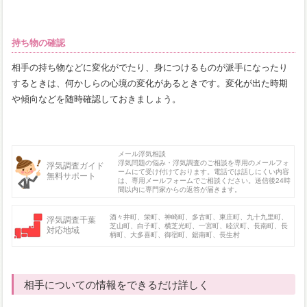
持ち物の確認
相手の持ち物などに変化がでたり、身につけるものが派手になったり
するときは、何かしらの心境の変化があるときです。変化が出た時期
や傾向などを随時確認しておきましょう。
メール浮気相談
浮気問題の悩み・浮気調査のご相談を専用のメールフォ
浮気調査ガイド
ームにて受け付けております。電話では話しにくい内容
無料サポート
は、専用メールフォームでご相談ください。送信後24時
間以内に専門家からの返答が届きます。
酒々井町、栄町、神崎町、多古町、東庄町、九十九里町、
浮気調査千葉
芝山町、白子町、横芝光町、一宮町、睦沢町、長南町、長
対応地域
柄町、大多喜町、御宿町、鋸南町、長生村
相手についての情報をできるだけ詳しく