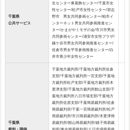
生センター東葛飾センター/千葉市女
性センター/松戸市女性センター/習志
千葉県
野市 男女共同参画センター/柏市イ
公共サービス
ンターネット男女共同参画推進セン
ター/かまがやミモザの会/市川市男女
共同参画センター/浦安市女性プラザ/
鎌ケ谷市男女共同参画推進センター/
佐倉市男女平等参画推進センター/白
井市青少年女性センター
千葉地方裁判所/千葉地方裁判所佐倉
支部/千葉地方裁判所一宮支部/千葉地
方裁判所松戸支部/千葉地方裁判所木
更津支部/千葉地方裁判所館山支部/千
葉地方裁判所八日市場支部/千葉地方
裁判所佐原支部/千葉簡易裁判所/佐倉
簡易裁判所/千葉一宮簡易裁判所/松戸
簡易裁判所/市川簡易裁判所/木更津簡
千葉県
易裁判所/館山簡易裁判所/銚子簡易裁
裁判・調停
判所/東金簡易裁判所/八日市場簡易裁