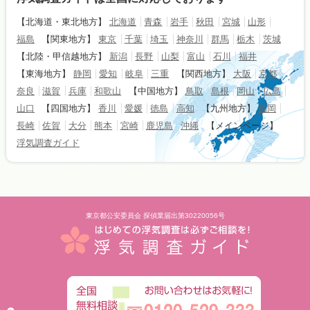
【北海道・東北地方】
北海道
青森
岩手
秋田
宮城
山形
福島
【関東地方】
東京
千葉
埼玉
神奈川
群馬
栃木
茨城
【北陸・甲信越地方】
新潟
長野
山梨
富山
石川
福井
【東海地方】
静岡
愛知
岐阜
三重
【関西地方】
大阪
京都
奈良
滋賀
兵庫
和歌山
【中国地方】
鳥取
島根
岡山
広島
山口
【四国地方】
香川
愛媛
徳島
高知
【九州地方】
福岡
長崎
佐賀
大分
熊本
宮崎
鹿児島
沖縄
【メインページ】
浮気調査ガイド
東京都公安委員会 探偵業届出第30220056号