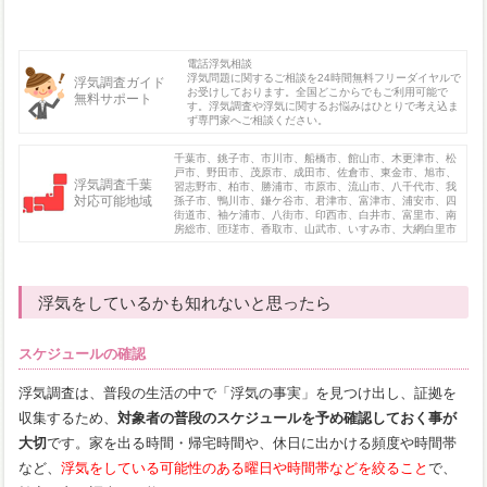
電話浮気相談
浮気問題に関するご相談を24時間無料フリーダイヤルで
浮気調査ガイド
お受けしております。全国どこからでもご利用可能で
無料サポート
す。浮気調査や浮気に関するお悩みはひとりで考え込ま
ず専門家へご相談ください。
千葉市、銚子市、市川市、船橋市、館山市、木更津市、松
戸市、野田市、茂原市、成田市、佐倉市、東金市、旭市、
浮気調査千葉
習志野市、柏市、勝浦市、市原市、流山市、八千代市、我
対応可能地域
孫子市、鴨川市、鎌ケ谷市、君津市、富津市、浦安市、四
街道市、袖ケ浦市、八街市、印西市、白井市、富里市、南
房総市、匝瑳市、香取市、山武市、いすみ市、大網白里市
浮気をしているかも知れないと思ったら
スケジュールの確認
浮気調査は、普段の生活の中で「浮気の事実」を見つけ出し、証拠を
収集するため、
対象者の普段のスケジュールを予め確認しておく事が
大切
です。家を出る時間・帰宅時間や、休日に出かける頻度や時間帯
など、
浮気をしている可能性のある曜日や時間帯などを絞ること
で、