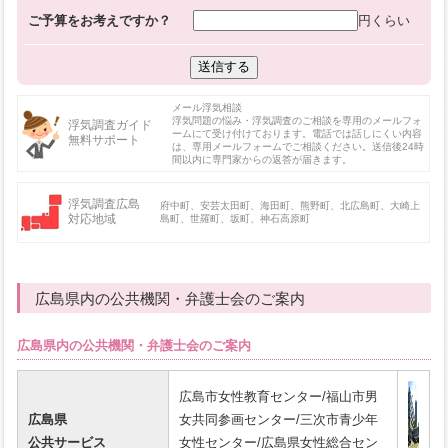
ご予算をお考えですか？
円くらい
メール浮気相談
浮気問題の悩み・浮気調査のご相談を専用のメールフォ
浮気調査ガイド
ームにて受け付けております。電話では話しにくい内容
無料サポート
は、専用メールフォームでご相談ください。送信後24時
間以内に専門家からの返答が届きます。
浮気調査広島
府中町、安芸太田町、海田町、熊野町、北広島町、大崎上
対応地域
島町、世羅町、坂町、神石高原町
広島県内の公共機関・弁護士会のご案内
広島県内の公共機関・弁護士会のご案内
広島市女性教育センター/福山市男
広島県
女共同参画センター/三次市青少年
公共サービス
女性センター/広島県女性総合セン