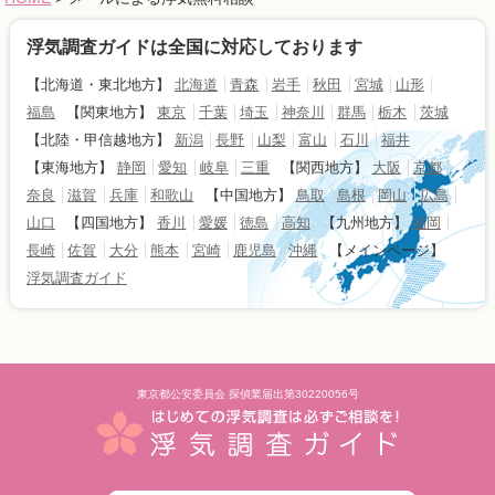
浮気調査ガイドは全国に対応しております
【北海道・東北地方】
北海道
青森
岩手
秋田
宮城
山形
福島
【関東地方】
東京
千葉
埼玉
神奈川
群馬
栃木
茨城
【北陸・甲信越地方】
新潟
長野
山梨
富山
石川
福井
【東海地方】
静岡
愛知
岐阜
三重
【関西地方】
大阪
京都
奈良
滋賀
兵庫
和歌山
【中国地方】
鳥取
島根
岡山
広島
山口
【四国地方】
香川
愛媛
徳島
高知
【九州地方】
福岡
長崎
佐賀
大分
熊本
宮崎
鹿児島
沖縄
【メインページ】
浮気調査ガイド
東京都公安委員会 探偵業届出第30220056号