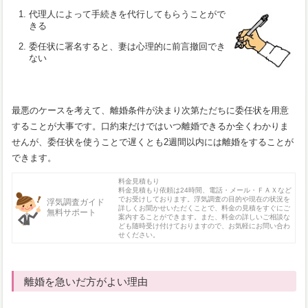
代理人によって手続きを代行してもらうことがで
きる
委任状に署名すると、妻は心理的に前言撤回でき
ない
最悪のケースを考えて、離婚条件が決まり次第ただちに委任状を用意
することが大事です。口約束だけではいつ離婚できるか全くわかりま
せんが、委任状を使うことで遅くとも2週間以内には離婚をすることが
できます。
料金見積もり
料金見積もり依頼は24時間、電話・メール・ＦＡＸなど
でお受けしております。浮気調査の目的や現在の状況を
浮気調査ガイド
詳しくお聞かせいただくことで、料金の見積をすぐにご
無料サポート
案内することができます。また、料金の詳しいご相談な
ども随時受け付けておりますので、お気軽にお問い合わ
せください。
離婚を急いだ方がよい理由