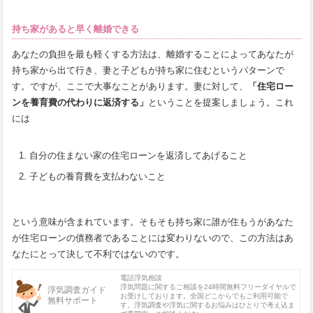
持ち家があると早く離婚できる
あなたの負担を最も軽くする方法は、離婚することによってあなたが
持ち家から出て行き、妻と子どもが持ち家に住むというパターンで
す。ですが、ここで大事なことがあります。妻に対して、
「住宅ロー
ンを養育費の代わりに返済する」
ということを提案しましょう。これ
には
自分の住まない家の住宅ローンを返済してあげること
子どもの養育費を支払わないこと
という意味が含まれています。そもそも持ち家に誰が住もうがあなた
が住宅ローンの債務者であることには変わりないので、この方法はあ
なたにとって決して不利ではないのです。
電話浮気相談
浮気問題に関するご相談を24時間無料フリーダイヤルで
浮気調査ガイド
お受けしております。全国どこからでもご利用可能で
無料サポート
す。浮気調査や浮気に関するお悩みはひとりで考え込ま