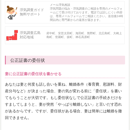
メール浮気相談
浮気問題の悩み・浮気調査のご相談を専用のメールフォ
浮気調査ガイド
ームにて受け付けております。電話では話しにくい内容
無料サポート
は、専用メールフォームでご相談ください。送信後24時
間以内に専門家からの返答が届きます。
浮気調査広島
府中町、安芸太田町、海田町、熊野町、北広島町、大崎上
対応地域
島町、世羅町、坂町、神石高原町
公正証書の委任状
妻に公正証書の委任状を書かせる
あなたは妻と何度も話し合いを重ね、離婚条件（養育費、慰謝料、財
産分与など）が決まった場合、妻の気が変わる前に「委任状」を書い
てもらうことが大切です。もし委任状なしで公正証書の手続きだけを
すましてしまうと、妻が突然「やっぱり離婚しない」と言いだす恐れ
があるからです。ですが、委任状がある場合、妻は簡単には離婚を撤
回できません。