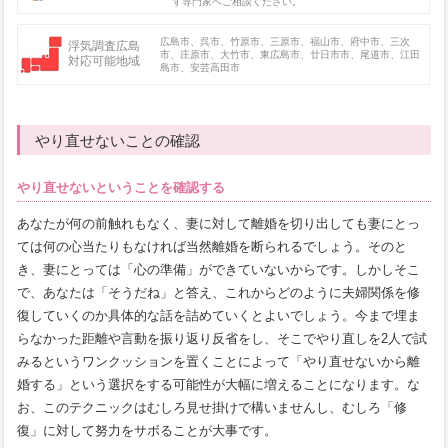
ず専門家へご相談ください。
広島市、呉市、竹原市、三原市、福山市、府中市、三次
浮気調査広島
市、庄原市、大竹市、東広島市、廿日市市、尾道市、江田
対応可能地域
島市、安芸高田市
やり直せないことの確認
やり直せないということを確認する
あなたが何の前触れもなく、妻に対して離婚を切り出しても妻にとっ
ては何の心当たりもなければ当然離婚を断られるでしょう。そのと
き、妻にとっては「心の準備」ができていないからです。しかしそこ
で、あなたは「そうだね」と答え、これからどのように夫婦関係を修
復していくのか具体的な話を詰めていくとよいでしょう。今まで埋ま
らなかった距離や言動を振り返り反省をし、そこでやり直しを2人で試
みるというワンクッションを置くことによって「やり直せないから離
婚する」という選択をする可能性が大幅に増えることになります。な
お、このテクニックはむしろ見せ掛けで構いませんし、むしろ「修
復」に対して努力をサボることが大事です。