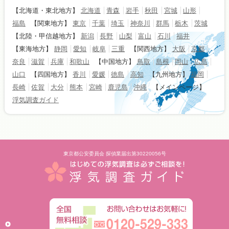
【北海道・東北地方】
北海道
青森
岩手
秋田
宮城
山形
福島
【関東地方】
東京
千葉
埼玉
神奈川
群馬
栃木
茨城
【北陸・甲信越地方】
新潟
長野
山梨
富山
石川
福井
【東海地方】
静岡
愛知
岐阜
三重
【関西地方】
大阪
京都
奈良
滋賀
兵庫
和歌山
【中国地方】
鳥取
島根
岡山
広島
山口
【四国地方】
香川
愛媛
徳島
高知
【九州地方】
福岡
長崎
佐賀
大分
熊本
宮崎
鹿児島
沖縄
【メインページ】
浮気調査ガイド
東京都公安委員会 探偵業届出第30220056号