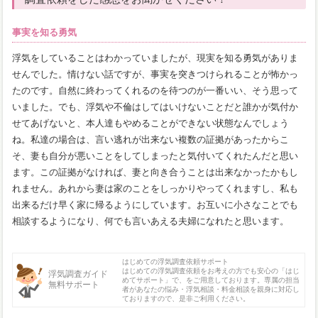
事実を知る勇気
浮気をしていることはわかっていましたが、現実を知る勇気がありま
せんでした。情けない話ですが、事実を突きつけられることが怖かっ
たのです。自然に終わってくれるのを待つのが一番いい、そう思って
いました。でも、浮気や不倫はしてはいけないことだと誰かが気付か
せてあげないと、本人達もやめることができない状態なんでしょう
ね。私達の場合は、言い逃れが出来ない複数の証拠があったからこ
そ、妻も自分が悪いことをしてしまったと気付いてくれたんだと思い
ます。この証拠がなければ、妻と向き合うことは出来なかったかもし
れません。あれから妻は家のことをしっかりやってくれますし、私も
出来るだけ早く家に帰るようにしています。お互いに小さなことでも
相談するようになり、何でも言いあえる夫婦になれたと思います。
はじめての浮気調査依頼サポート
はじめての浮気調査依頼をお考えの方でも安心の「はじ
浮気調査ガイド
めてサポート」で、をご用意しております。専属の担当
無料サポート
者があなたの悩み・浮気相談・料金相談を親身に対応し
ておりますので、是非ご利用ください。