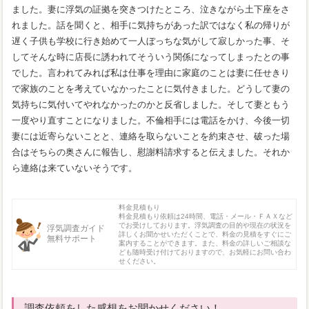
ました。妻に浮気の証拠を突きつけたところ、泣きながら土下座をさ
れました。話を聞くと、相手に気持ちがあった訳ではなく私の帰りが
遅く子供も学校に行き始めて一人ぼっちな気がして寂しかった事、そ
してそんな時に店長に誘われてそういう関係になってしまったとの事
でした。言われてみれば私は仕事を理由に家庭のことは妻に任せきり
で家族のことを考えていなかったことに気付きました。どうして妻の
気持ちに気付いてやれなかったのかと反省しました。そして妻ともう
一度やり直すことになりました。不倫相手には電話をかけ、今後一切
妻には近寄らないことと、連絡を取らないことを約束させ、破った場
合はそちらの奥さんに報告し、慰謝料請求すると伝えました。それか
ら連絡は来ていないそうです。
料金見積もり
料金見積もり依頼は24時間、電話・メール・ＦＡＸなど
でお受けしております。浮気調査の目的や現在の状況を
浮気調査ガイド
詳しくお聞かせいただくことで、料金の見積をすぐにご
無料サポート
案内することができます。また、料金の詳しいご相談な
ども随時受け付けておりますので、お気軽にお問い合わ
せください。
調査依頼をした感想をお聞かせください！