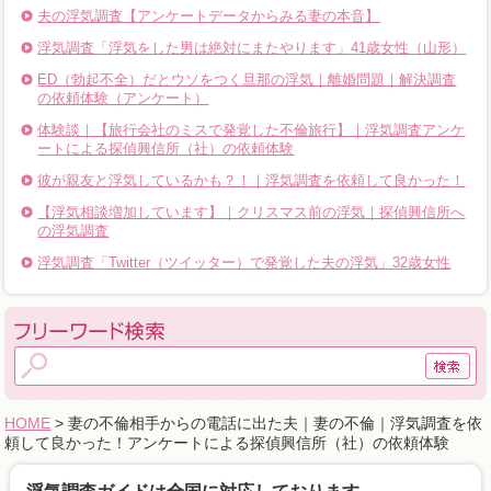
夫の浮気調査【アンケートデータからみる妻の本音】
浮気調査「浮気をした男は絶対にまたやります」41歳女性（山形）
ED（勃起不全）だとウソをつく旦那の浮気｜離婚問題｜解決調査
の依頼体験（アンケート）
体験談｜【旅行会社のミスで発覚した不倫旅行】｜浮気調査アンケ
ートによる探偵興信所（社）の依頼体験
彼が親友と浮気しているかも？！｜浮気調査を依頼して良かった！
【浮気相談増加しています】｜クリスマス前の浮気｜探偵興信所へ
の浮気調査
浮気調査「Twitter（ツイッター）で発覚した夫の浮気」32歳女性
HOME
> 妻の不倫相手からの電話に出た夫｜妻の不倫｜浮気調査を依
頼して良かった！アンケートによる探偵興信所（社）の依頼体験