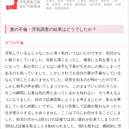
広島市、呉市、竹原市、三原市、福山市、府中市、三次
浮気調査広島
市、庄原市、大竹市、東広島市、廿日市市、尾道市、江田
対応可能地域
島市、安芸高田市
妻の不倫・浮気調査の結果はどうでしたか？
ダブル不倫
浮気しているんじゃないかと薄々気付いてはいたのですが、気付かな
い振りをしていました。化粧も濃くなったし、服装にも気を遣うよう
になって、私が見たこともない派手な下着が引き出しの奥にしまって
あるのも知っていました。しかしそれでも自分の妻が不倫をしている
なんて信じたくありませんでした。現実を知るのが怖かったのです。
しかし相手の声を聞いてしまってから、このままでいいのだろうか、
今この瞬間にも妻は別の男と会っているかも知れない、そう考えるよ
うになりました。自分で証拠収集しようとも考えましたが、私も仕事
をしているため難しいですし、何より失敗して証拠が取れなかったら
泣き寝入りするしかありません。ここはプロにお任せすることにしま
した。担当の方から1回だけの証拠では言い逃れが出来てしまうので、
3回以上証拠を取ることを勧められました。3回も取れば、継続的に浮