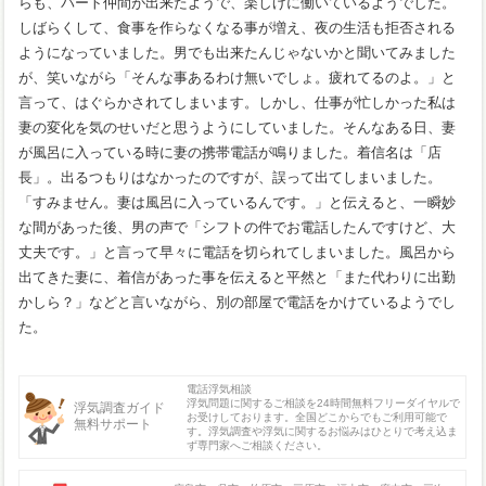
らも、パート仲間が出来たようで、楽しげに働いているようでした。
しばらくして、食事を作らなくなる事が増え、夜の生活も拒否される
ようになっていました。男でも出来たんじゃないかと聞いてみました
が、笑いながら「そんな事あるわけ無いでしょ。疲れてるのよ。」と
言って、はぐらかされてしまいます。しかし、仕事が忙しかった私は
妻の変化を気のせいだと思うようにしていました。そんなある日、妻
が風呂に入っている時に妻の携帯電話が鳴りました。着信名は「店
長」。出るつもりはなかったのですが、誤って出てしまいました。
「すみません。妻は風呂に入っているんです。」と伝えると、一瞬妙
な間があった後、男の声で「シフトの件でお電話したんですけど、大
丈夫です。」と言って早々に電話を切られてしまいました。風呂から
出てきた妻に、着信があった事を伝えると平然と「また代わりに出勤
かしら？」などと言いながら、別の部屋で電話をかけているようでし
た。
電話浮気相談
浮気問題に関するご相談を24時間無料フリーダイヤルで
浮気調査ガイド
お受けしております。全国どこからでもご利用可能で
無料サポート
す。浮気調査や浮気に関するお悩みはひとりで考え込ま
ず専門家へご相談ください。