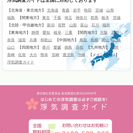
浮気調査ガイドは全国に対応しております
【北海道・東北地方】
北海道
青森
岩手
秋田
宮城
山形
福島
【関東地方】
東京
千葉
埼玉
神奈川
群馬
栃木
茨城
【北陸・甲信越地方】
新潟
長野
山梨
富山
石川
福井
【東海地方】
静岡
愛知
岐阜
三重
【関西地方】
大阪
京都
奈良
滋賀
兵庫
和歌山
【中国地方】
鳥取
島根
岡山
広島
山口
【四国地方】
香川
愛媛
徳島
高知
【九州地方】
福岡
長崎
佐賀
大分
熊本
宮崎
鹿児島
沖縄
【メインページ】
浮気調査ガイド
東京都公安委員会 探偵業届出第30220056号