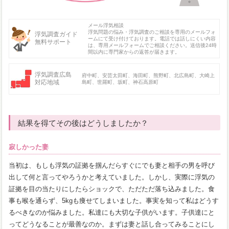
メール浮気相談
浮気問題の悩み・浮気調査のご相談を専用のメールフォ
浮気調査ガイド
ームにて受け付けております。電話では話しにくい内容
無料サポート
は、専用メールフォームでご相談ください。送信後24時
間以内に専門家からの返答が届きます。
浮気調査広島
府中町、安芸太田町、海田町、熊野町、北広島町、大崎上
対応地域
島町、世羅町、坂町、神石高原町
結果を得てその後はどうしましたか？
寂しかった妻
当初は、もしも浮気の証拠を掴んだらすぐにでも妻と相手の男を呼び
出して何と言ってやろうかと考えていました。しかし、実際に浮気の
証拠を目の当たりにしたらショックで、ただただ落ち込みました。食
事も喉を通らず、5kgも痩せてしまいました。事実を知って私はどうす
るべきなのか悩みました。私達にも大切な子供がいます。子供達にと
ってどうなることが最善なのか。まずは妻と話し合ってみることにし