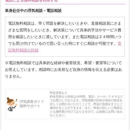
電話による無料相談を利用する
単身赴任中の浮気相談－電話相談
電話無料相談は、早く問題を解決したいときや、直接相談員にさま
ざまな質問をしたいとき、解決策について具体的手法やサービス費
用を確認したいときに適しています。また電話相談は２４時間いつ
でも受け付けているので思い立った時にすぐに相談が可能です。
電
話無料相談の詳細
※電話無料相談では具体的な経緯や被害状況、希望・要望等について
お答えしています。相談時にお名前など自身の情報を伝える必要はあ
りません。
料金見積もり
料金見積もり依頼は24時間、電話・メール・ＦＡＸなど
でお受けしております。浮気調査の目的や現在の状況を
浮気調査ガイド
詳しくお聞かせいただくことで、料金の見積をすぐにご
無料サポート
案内することができます。また、料金の詳しいご相談な
ども随時受け付けておりますので、お気軽にお問い合わ
せください。