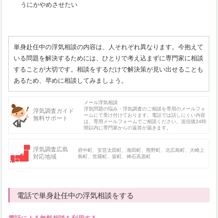
うにかやめさせたい
単身赴任中の浮気相談の内容は、人それぞれ異なります。今抱えて
いる問題を解決するためには、ひとりで考え込まずに専門家に相談
することが大切です。相談をするだけで解決策が見い出せることも
あるため、早めに相談してみましょう。
メール浮気相談
浮気問題の悩み・浮気調査のご相談を専用のメールフォ
浮気調査ガイド
ームにて受け付けております。電話では話しにくい内容
無料サポート
は、専用メールフォームでご相談ください。送信後24時
間以内に専門家からの返答が届きます。
浮気調査広島
府中町、安芸太田町、海田町、熊野町、北広島町、大崎上
対応地域
島町、世羅町、坂町、神石高原町
電話で単身赴任中の浮気相談をする