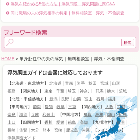
浮気を確かめる5個の方法｜浮気問題｜浮気問題に関Q&A
同じ職場の夫の浮気相手の特定｜無料相談室｜浮気・不倫調査
HOME
> 単身赴任中の夫の浮気｜無料相談室｜浮気・不倫調査
浮気調査ガイドは全国に対応しております
【北海道・東北地方】
北海道
青森
岩手
秋田
宮城
山形
福島
【関東地方】
東京
千葉
埼玉
神奈川
群馬
栃木
茨城
【北陸・甲信越地方】
新潟
長野
山梨
富山
石川
福井
【東海地方】
静岡
愛知
岐阜
三重
【関西地方】
大阪
京都
奈良
滋賀
兵庫
和歌山
【中国地方】
鳥取
島根
岡山
広島
山口
【四国地方】
香川
愛媛
徳島
高知
【九州地方】
福岡
長崎
佐賀
大分
熊本
宮崎
鹿児島
沖縄
【メインページ】
浮気調査ガイド