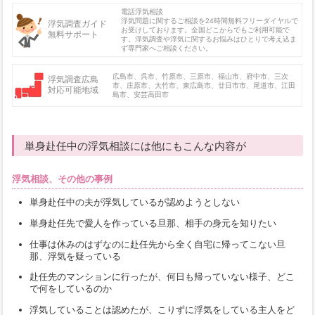
電話浮気相談
浮気問題に関するご相談を24時間無料フリーダイヤルで
浮気調査ガイド
お受けしております。全国どこからでもご利用可能で
無料サポート
す。浮気調査や浮気に関するお悩みはひとりで考え込ま
ず専門家へご相談ください。
広島市、呉市、竹原市、三原市、福山市、府中市、三次
浮気調査広島
市、庄原市、大竹市、東広島市、廿日市市、尾道市、江田
対応可能地域
島市、安芸高田市
単身赴任中の浮気相談には他にもこんな内容が
浮気相談、その他の事例
単身赴任中の夫が浮気しているが認めようとしない
単身赴任先で愛人を作っている旦那、相手の身元を知りたい
仕事は休みのはずなのに赴任先から全く自宅に帰ってこない旦
那、浮気を疑っている
赴任先のマンションに行ったが、何日も帰っていない様子、どこ
で何をしているのか
浮気していることは認めたが、こりずに浮気をしている主人をど