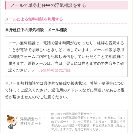
メールで単身赴任中の浮気相談をする
メールによる無料相談を利用する
単身赴任中の浮気相談－メール相談
メール無料相談は、電話で話す時間がなかったり、経緯を説明する
ことが電話では難しいときなどに適しています。メール相談は専用
の相談フォームに内容を記載し送信をしていただくことで相談員に
届きます。返答メールは、当日、翌日には届きますので内容をご確
認ください。
メール無料相談の詳細
※メール無料相談では具体的な経緯や被害状況、希望・要望等につい
て詳しくご記入ください。返信用のアドレスなどに間違いがあると返
答が届きませんのでご注意ください。
はじめての浮気調査依頼サポート
はじめての浮気調査依頼をお考えの方でも安心の「はじ
浮気調査ガイド
めてサポート」で、をご用意しております。専属の担当
無料サポート
者があなたの悩み・浮気相談・料金相談を親身に対応し
ておりますので、是非ご利用ください。