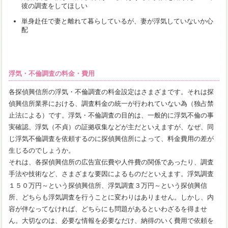
彼の調査をしてほしい
単身赴任で妻と離れて暮らしているが、妻が浮気していないか心
配
浮気・不倫調査の料金・費用
各探偵興信所の浮気・不倫調査の料金設定はさまざまです。それは探
偵興信所業界における、調査料金の統一が行われていない為（独占禁
止法による）です。浮気・不倫調査の目的は、一般的に浮気不倫の事
実確認、浮気（不貞）の証拠収集などが主だといえますが、なぜ、同
じ浮気不倫調査を依頼するのに探偵興信所によって、料金費用の差が
生じるのでしょうか。
それは、各探偵興信所の広告宣伝費や人件費の関係であったり、調査
手法や技術など、さまざまな要因によるものだといえます。浮気調査
１５０万円～という探偵興信所、浮気調査３万円～という探偵興信
所、どちらも浮気調査を行うことに変わりはありません。しかし、内
容が伴なってなければ、どちらにも問題があるといわざるを得ませ
ん。大切なのは、必要な情報を必要なだけ、納得のいく費用で依頼を