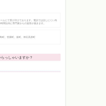
ォームにて受け付けております。電話では話しにくい内
4時間以内に専門家からの返答が届きます。
島町、世羅町、坂町、神石高原町
いらっしゃいますか？