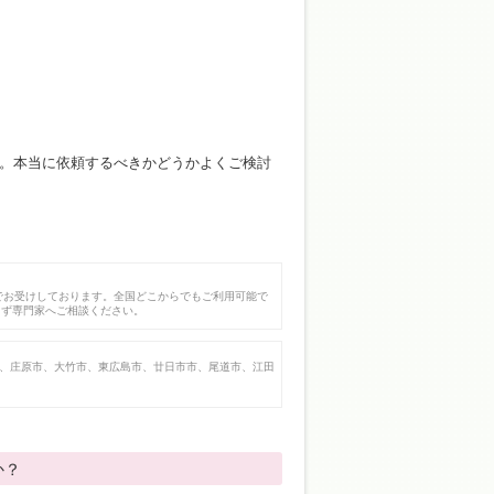
。本当に依頼するべきかどうかよくご検討
でお受けしております。全国どこからでもご利用可能で
まず専門家へご相談ください。
、庄原市、大竹市、東広島市、廿日市市、尾道市、江田
か？