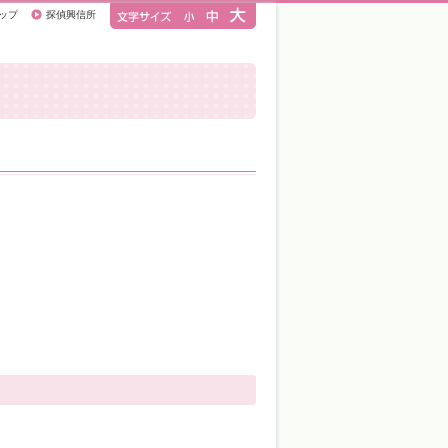
ップ
探偵興信所