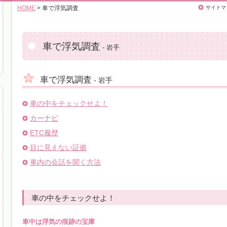
HOME
> 車で浮気調査
サイトマ
車で浮気調査
- 岩手
車で浮気調査
- 岩手
車の中をチェックせよ！
カーナビ
ETC履歴
目に見えない証拠
車内の会話を聞く方法
車の中をチェックせよ！
車中は浮気の痕跡の宝庫