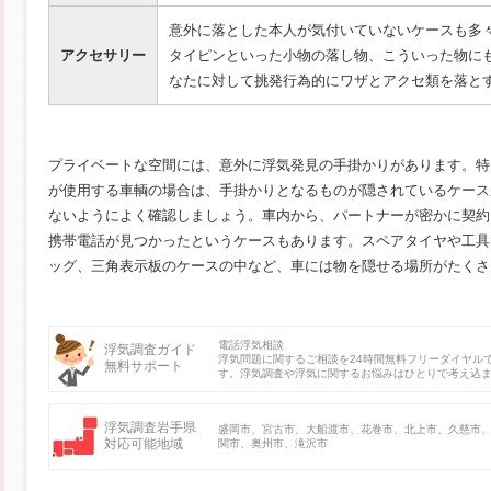
意外に落とした本人が気付いていないケースも多
アクセサリー
タイピンといった小物の落し物、こういった物に
なたに対して挑発行為的にワザとアクセ類を落と
プライベートな空間には、意外に浮気発見の手掛かりがあります。特
が使用する車輌の場合は、手掛かりとなるものが隠されているケース
ないようによく確認しましょう。車内から、パートナーが密かに契約
携帯電話が見つかったというケースもあります。スペアタイヤや工具
ッグ、三角表示板のケースの中など、車には物を隠せる場所がたくさ
電話浮気相談
浮気調査ガイド
浮気問題に関するご相談を24時間無料フリーダイヤル
無料サポート
す。浮気調査や浮気に関するお悩みはひとりで考え込
浮気調査岩手県
盛岡市、宮古市、大船渡市、花巻市、北上市、久慈市
対応可能地域
関市、奥州市、滝沢市