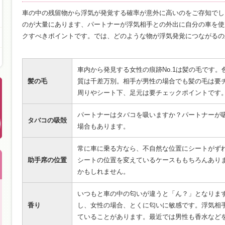
車の中の残留物から浮気が発覚する確率が意外に高いのをご存知でし
のが大量にあります、パートナーが浮気相手との外出に自分の車を使
クすべきポイントです。では、どのような物が浮気発覚につながるの
車内から発見する女性の痕跡No.1は髪の毛です。
髪の毛
質は千差万別。相手が男性の場合でも髪の毛は要
周りやシート下、足元は要チェックポイントです
パートナーはタバコを吸いますか？パートナーが
タバコの吸殻
場合もあります。
常に車に乗る方なら、不自然な位置にシートがず
助手席の位置
シートの位置を変えているケースももちろんあり
かもしれません。
いつもと車の中の匂いが違うと「ん？」となりま
香り
し、女性の場合、とくに匂いに敏感です。浮気相
ていることがあります。最近では男性も香水など