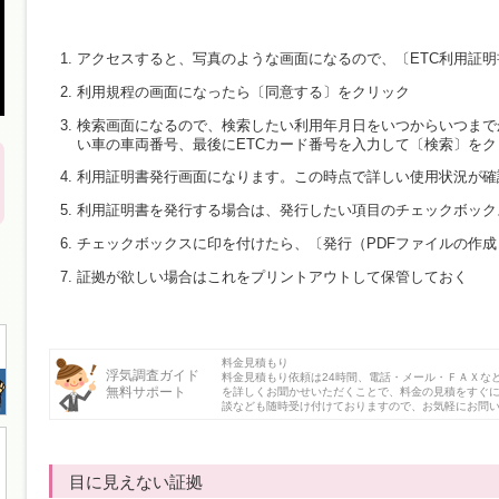
アクセスすると、写真のような画面になるので、〔ETC利用証
利用規程の画面になったら〔同意する〕をクリック
検索画面になるので、検索したい利用年月日をいつからいつまで
い車の車両番号、最後にETCカード番号を入力して〔検索〕をク
利用証明書発行画面になります。この時点で詳しい使用状況が確
利用証明書を発行する場合は、発行したい項目のチェックボック
チェックボックスに印を付けたら、〔発行（PDFファイルの作
証拠が欲しい場合はこれをプリントアウトして保管しておく
料金見積もり
浮気調査ガイド
料金見積もり依頼は24時間、電話・メール・ＦＡＸな
無料サポート
を詳しくお聞かせいただくことで、料金の見積をすぐ
談なども随時受け付けておりますので、お気軽にお問
目に見えない証拠