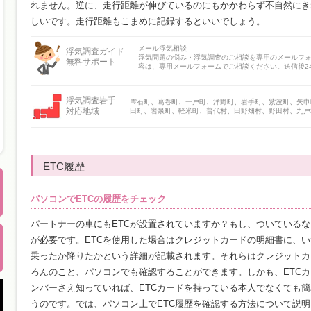
れません。逆に、走行距離が伸びているのにもかかわらず不自然にき
しいです。走行距離もこまめに記録するといいでしょう。
メール浮気相談
浮気調査ガイド
浮気問題の悩み・浮気調査のご相談を専用のメールフ
無料サポート
容は、専用メールフォームでご相談ください。送信後2
浮気調査岩手
雫石町、葛巻町、一戸町、洋野町、岩手町、紫波町、矢巾
対応地域
田町、岩泉町、軽米町、普代村、田野畑村、野田村、九戸
ETC履歴
パソコンでETCの履歴をチェック
パートナーの車にもETCが設置されていますか？もし、ついている
が必要です。ETCを使用した場合はクレジットカードの明細書に、
乗ったか降りたかという詳細が記載されます。それらはクレジットカ
ろんのこと、パソコンでも確認することができます。しかも、ETC
ンバーさえ知っていれば、ETCカードを持っている本人でなくても
うのです。では、パソコン上でETC履歴を確認する方法について説