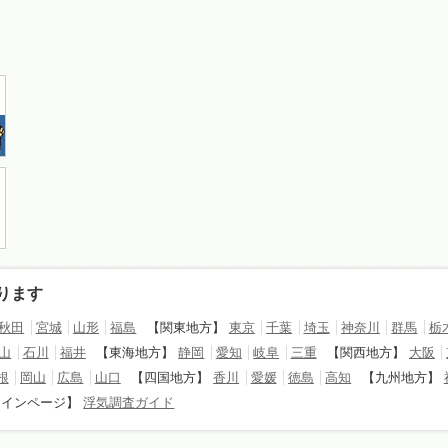
ります
秋田
宮城
山形
福島
【関東地方】
東京
千葉
埼玉
神奈川
群馬
栃
山
石川
福井
【東海地方】
静岡
愛知
岐阜
三重
【関西地方】
大阪
根
岡山
広島
山口
【四国地方】
香川
愛媛
徳島
高知
【九州地方】
メインページ】
浮気調査ガイド