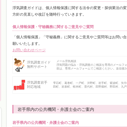
浮気調査ガイドは、個人情報保護に関する法令の変更・探偵業法の変
方針の見直しや改訂を随時行っていきます。
個人情報保護・守秘義務に関するご意見やご質問
「個人情報保護」「守秘義務」に関するご意見やご質問等はお問い合
願いいたします。
お問い合わせページ
メール浮気相談
浮気調査ガイド
浮気問題の悩み・浮気調査のご相談を専用のメールフ
無料サポート
容は、専用メールフォームでご相談ください。送信後2
浮気調査岩手
雫石町、葛巻町、一戸町、洋野町、岩手町、紫波町、矢巾
対応地域
田町、岩泉町、軽米町、普代村、田野畑村、野田村、九戸
岩手県内の公共機関・弁護士会のご案内
岩手県内の公共機関・弁護士会のご案内