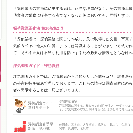
「探偵業者の業務に従事する者は、正当な理由がなく、その業務上知
偵業者の業務に従事する者でなくなった後においても、同様とする。
探偵業適正化法 第10条第2項
「探偵業者は、探偵業務に関して作成し、又は取得した文書、写真そ
気的方式その他人の知覚によっては認識することができない方式で作
て、その不正又は不当な利用を防止するため必要な措置をとらなけれ
浮気調査ガイド・守秘義務
浮気調査ガイドでは、ご依頼者からお預かりした情報及び、調査過程
の秘密保持を徹底管理しております。これらの情報は調査目的にのみ
者へ開示することは一切ございません。
電話浮気相談
浮気調査ガイド
浮気問題に関するご相談を24時間無料フリーダイヤル
無料サポート
す。浮気調査や浮気に関するお悩みはひとりで考え込
浮気調査岩手県
盛岡市、宮古市、大船渡市、花巻市、北上市、久慈市
対応可能地域
関市、奥州市、滝沢市