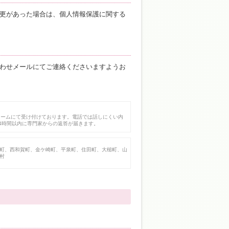
更があった場合は、個人情報保護に関する
わせメールにてご連絡くださいますようお
ォームにて受け付けております。電話では話しにくい内
4時間以内に専門家からの返答が届きます。
町、西和賀町、金ケ崎町、平泉町、住田町、大槌町、山
村