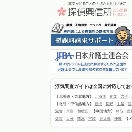
浮気調査ガイドは全国に対応してお
【北海道・東北地方】
北海道
青森
岩手
【北陸・甲信越地方】
新潟
長野
山梨
富
滋賀
兵庫
和歌山
【中国地方】
鳥取
島
佐賀
大分
熊本
宮崎
鹿児島
沖縄
【