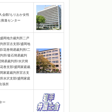
人会館/もりおか女性
生推進センター
/盛岡地方裁判所二戸
判所宮古支部/盛岡地
/花巻簡易裁判所/二
判所/釜石簡易裁判
関簡易裁判所/水沢簡
花巻支部/盛岡家庭裁
盛岡家庭裁判所宮古支
所水沢支部/盛岡家庭
出張所
ター