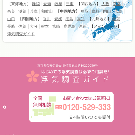
【東海地方】
静岡
愛知
岐阜
三重
【関西地方】
大阪
京都
奈良
滋賀
兵庫
和歌山
【中国地方】
鳥取
島根
岡山
広島
山口
【四国地方】
香川
愛媛
徳島
高知
【九州地方】
福岡
長崎
佐賀
大分
熊本
宮崎
鹿児島
沖縄
【メインページ】
浮気調査ガイド
東京都公安委員会 探偵業届出第30220056号