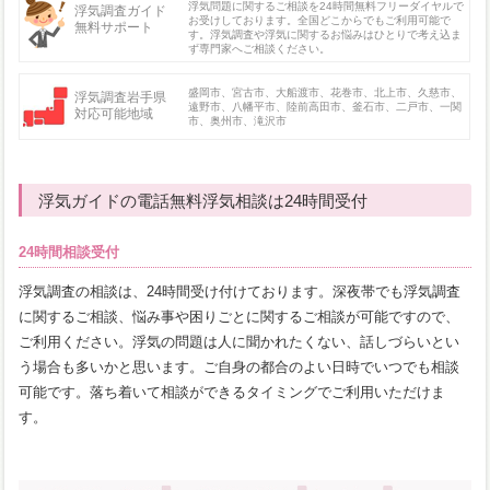
浮気問題に関するご相談を24時間無料フリーダイヤルで
浮気調査ガイド
お受けしております。全国どこからでもご利用可能で
無料サポート
す。浮気調査や浮気に関するお悩みはひとりで考え込ま
ず専門家へご相談ください。
盛岡市、宮古市、大船渡市、花巻市、北上市、久慈市、
浮気調査岩手県
遠野市、八幡平市、陸前高田市、釜石市、二戸市、一関
対応可能地域
市、奥州市、滝沢市
浮気ガイドの電話無料浮気相談は24時間受付
24時間相談受付
浮気調査の相談は、24時間受け付けております。深夜帯でも浮気調査
に関するご相談、悩み事や困りごとに関するご相談が可能ですので、
ご利用ください。浮気の問題は人に聞かれたくない、話しづらいとい
う場合も多いかと思います。ご自身の都合のよい日時でいつでも相談
可能です。落ち着いて相談ができるタイミングでご利用いただけま
す。