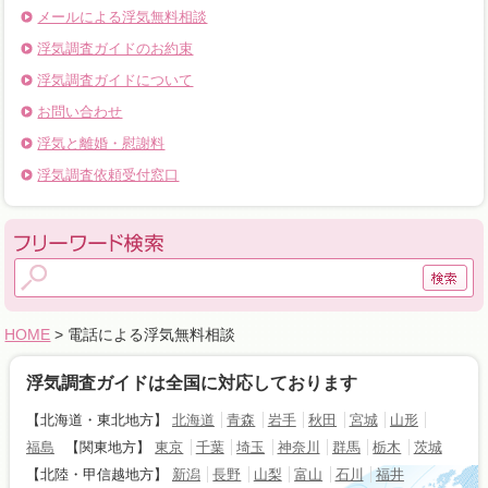
メールによる浮気無料相談
浮気調査ガイドのお約束
浮気調査ガイドについて
お問い合わせ
浮気と離婚・慰謝料
浮気調査依頼受付窓口
HOME
> 電話による浮気無料相談
浮気調査ガイドは全国に対応しております
【北海道・東北地方】
北海道
青森
岩手
秋田
宮城
山形
福島
【関東地方】
東京
千葉
埼玉
神奈川
群馬
栃木
茨城
【北陸・甲信越地方】
新潟
長野
山梨
富山
石川
福井