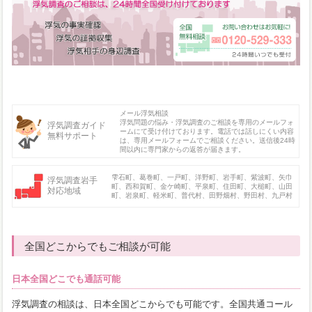
メール浮気相談
浮気問題の悩み・浮気調査のご相談を専用のメールフォ
浮気調査ガイド
ームにて受け付けております。電話では話しにくい内容
無料サポート
は、専用メールフォームでご相談ください。送信後24時
間以内に専門家からの返答が届きます。
雫石町、葛巻町、一戸町、洋野町、岩手町、紫波町、矢巾
浮気調査岩手
町、西和賀町、金ケ崎町、平泉町、住田町、大槌町、山田
対応地域
町、岩泉町、軽米町、普代村、田野畑村、野田村、九戸村
全国どこからでもご相談が可能
日本全国どこでも通話可能
浮気調査の相談は、日本全国どこからでも可能です。全国共通コール