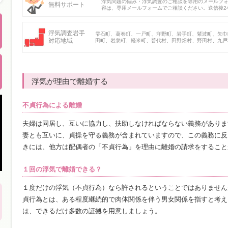
浮気問題の悩み・浮気調査のご相談を専用のメールフ
無料サポート
容は、専用メールフォームでご相談ください。送信後2
浮気調査岩手
雫石町、葛巻町、一戸町、洋野町、岩手町、紫波町、矢巾
対応地域
田町、岩泉町、軽米町、普代村、田野畑村、野田村、九戸
浮気が理由で離婚する
不貞行為による離婚
夫婦は同居し、互いに協力し、扶助しなければならない義務がありま
妻とも互いに、貞操を守る義務が含まれていますので、この義務に反
きには、他方は配偶者の「不貞行為」を理由に離婚の請求をすること
１回の浮気で離婚できる？
１度だけの浮気（不貞行為）なら許されるということではありません
貞行為とは、ある程度継続的で肉体関係を伴う男女関係を指すと考え
は、できるだけ多数の証拠を用意しましょう。