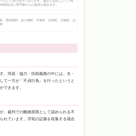
ォームにて受け付けております。電話では話しにくい内
4時間以内に専門家からの返答が届きます。
町、西和賀町、金ケ崎町、平泉町、住田町、大槌町、山
村
す。同居・協力・扶助義務の中には、夫・
して一方が「不貞行為」を行ったというと
ができます。
が、裁判での離婚原因として認められる不
られています。浮気の証拠を収集する場合