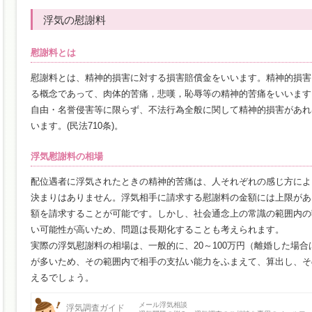
浮気の慰謝料
慰謝料とは
慰謝料とは、精神的損害に対する損害賠償金をいいます。精神的損害
る概念であって、肉体的苦痛，悲嘆，恥辱等の精神的苦痛をいいます
自由・名誉侵害等に限らず、不法行為全般に関して精神的損害があれ
います。(民法710条)。
浮気慰謝料の相場
配位遇者に浮気されたときの精神的苦痛は、人それぞれの感じ方によ
決まりはありません。浮気相手に請求する慰謝料の金額には上限があ
額を請求することが可能です。しかし、社会通念上の常識の範囲内の
い可能性が高いため、問題は長期化することも考えられます。
実際の浮気慰謝料の相場は、一般的に、20～100万円（離婚した場合は
が多いため、その範囲内で相手の支払い能力をふまえて、算出し、そ
えるでしょう。
メール浮気相談
浮気調査ガイド