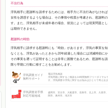
不法行為
浮気相手に慰謝料を請求するためには、相手方に不法行為がなければ
女性を誘惑するような場合は、その事情や程度が考慮され、慰謝料の
す。また、浮気相手が未成年者の場合、状況によっては現実問題とし
は期待できません。
慰謝料の時効
浮気相手に請求する慰謝料にも「時効」があります。浮気の事実を知
なくとも、浮気があったときから20年経過した場合には消滅時効に
その事実を遡って証明することは非常に困難であるため、慰謝料を請
限り早期に行動に移すことをお勧めします。
電話浮気相談
浮気調査ガイド
浮気問題に関するご相談を24時間無料フリーダイヤル
無料サポート
す。浮気調査や浮気に関するお悩みはひとりで考え込
浮気調査岩手県
盛岡市、宮古市、大船渡市、花巻市、北上市、久慈市
対応可能地域
関市、奥州市、滝沢市