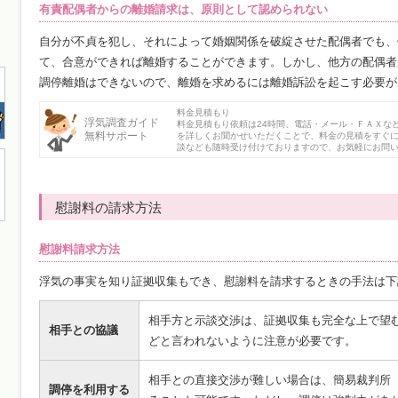
有責配偶者からの離婚請求は、原則として認められない
自分が不貞を犯し、それによって婚姻関係を破綻させた配偶者でも、
て、合意ができれば離婚することができます。しかし、他方の配偶者
調停離婚はできないので、離婚を求めるには離婚訴訟を起こす必要が
料金見積もり
浮気調査ガイド
料金見積もり依頼は24時間、電話・メール・ＦＡＸな
無料サポート
を詳しくお聞かせいただくことで、料金の見積をすぐ
談なども随時受け付けておりますので、お気軽にお問
慰謝料の請求方法
慰謝料請求方法
浮気の事実を知り証拠収集もでき、慰謝料を請求するときの手法は下
相手方と示談交渉は、証拠収集も完全な上で望
相手との協議
どと言われないように注意が必要です。
相手との直接交渉が難しい場合は、簡易裁判所
調停を利用する