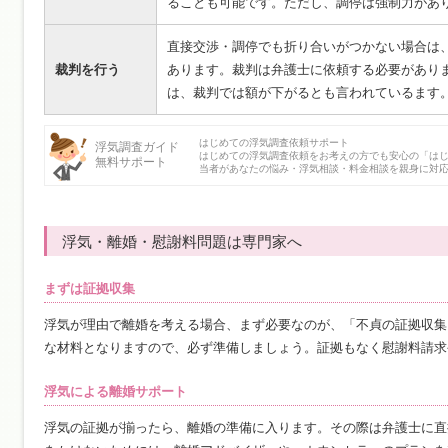
ることも可能です。ただし、調停は強制力があ
直接交渉・調停でも折り合いがつかない場合は
裁判を行う
あります。裁判は弁護士に依頼する必要があり
は、裁判では額が下がるとも言われているます
はじめての浮気調査依頼サポート
浮気調査ガイド
はじめての浮気調査依頼をお考えの方でも安心の「は
無料サポート
当者があなたの悩み・浮気相談・料金相談を親身に対
浮気・離婚・慰謝料問題は専門家へ
まずは証拠収集
浮気が理由で離婚を考える場合、まず必要なのが、「不貞の証拠収集
な材料となりますので、必ず準備しましょう。証拠もなく慰謝料請求
浮気による離婚サポート
浮気の証拠が揃ったら、離婚の準備に入ります。その際は弁護士に直