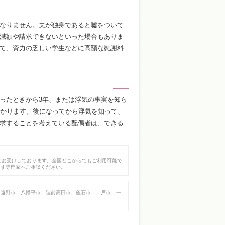
なりません。夫が独身であると嘘をついて
減額や請求できないといった場合もありま
て、資力の乏しい学生などに高額な慰謝料
ったときから3年、または浮気の事実を知ら
かかります。後になってから浮気を知って、
求することを考えている配偶者は、できる
でお受けしております。全国どこからでもご利用可能で
まず専門家へご相談ください。
、遠野市、八幡平市、陸前高田市、釜石市、二戸市、一